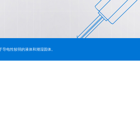
于导电性较弱的液体和潮湿固体。