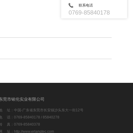
联系电话
0769-85840178
东莞市铱伦实业有限公司
地 址：中国-广东省东莞市长安镇沙头东大一街12号
电
话：0769-85840178 / 85840278
传
真：0769-85840378
网
址：http://www.erlangtec.com