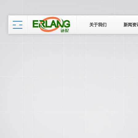
关于我们
新闻资