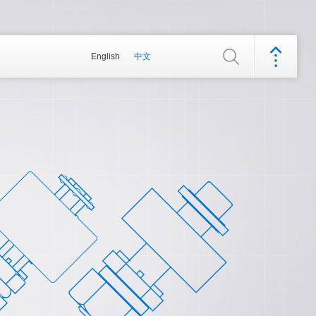
English
中文